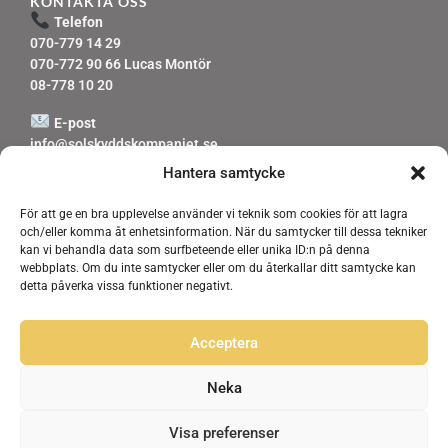
KONTAKTA OSS
Telefon
070-779 14 29
070-772 90 66 Lucas Montör
08-778 10 20
E-post
info@solskyddskompaniet.se
Svar inom 24 timmar
Hantera samtycke
Verksamhetsområde
För att ge en bra upplevelse använder vi teknik som cookies för att lagra
Stockholm,
Sollentuna
,
Tullinge
och/eller komma åt enhetsinformation. När du samtycker till dessa tekniker
och hela Stockholms län
kan vi behandla data som surfbeteende eller unika ID:n på denna
webbplats. Om du inte samtycker eller om du återkallar ditt samtycke kan
detta påverka vissa funktioner negativt.
OBS!
Vi har ingen butik.
Acceptera
Alla konsultationer sker genom hembesök efter offert.
Neka
Visa preferenser
© 2026 Solskyddskompaniet AB | Org.nr 556411-1945 |