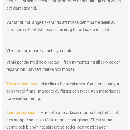
den 20 juni och semester strax därefter är det många som vill ha
allt klart i god tid.
Väntar du för länge riskerar du att missa den finaste delen av
sommaren. Kontakta oss redan idag för att säkra din plats.
Vi monterar, reparerar och byter duk
Vi hjälper dig med hela kedjan – från nymontering till service och
reparation. Oavsett märke och modell.
Terrassmarkiser
– klassikern för uteplatsen. Ger stor skuggyta
och trivsel, finns i mängder av färger och tyger. Kan motoriseras
för enkel hantering.
Fönstermarkiser
– vi monterar markisen utanpå fönstret så att
den stoppar solens strålar innan de når glaset. Effektivt mot
värme och bländning, särskilt på söder- och västfasader.