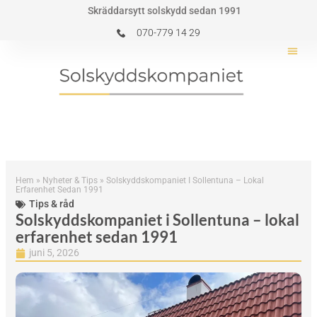
Hoppa
Skräddarsytt solskydd sedan 1991
till
070-779 14 29
innehåll
Hem
»
Nyheter & Tips
»
Solskyddskompaniet I Sollentuna – Lokal
Erfarenhet Sedan 1991
Tips & råd
Solskyddskompaniet i Sollentuna – lokal
erfarenhet sedan 1991
juni 5, 2026