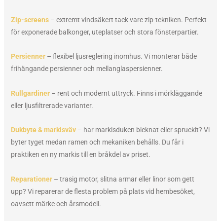
Zip-screens
– extremt vindsäkert tack vare zip-tekniken. Perfekt
för exponerade balkonger, uteplatser och stora fönsterpartier.
Persienner
– flexibel ljusreglering inomhus. Vi monterar både
frihängande persienner och mellanglaspersienner.
Rullgardiner
– rent och modernt uttryck. Finns i mörkläggande
eller ljusfiltrerade varianter.
Dukbyte & markisväv
– har markisduken bleknat eller spruckit? Vi
byter tyget medan ramen och mekaniken behålls. Du får i
praktiken en ny markis till en bråkdel av priset.
Reparationer
– trasig motor, slitna armar eller linor som gett
upp? Vi reparerar de flesta problem på plats vid hembesöket,
oavsett märke och årsmodell.