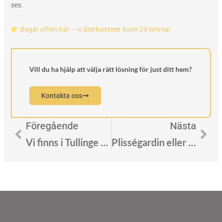
ses.
Begär offert här – vi återkommer inom 24 timmar
Vill du ha hjälp att välja rätt lösning för just ditt hem?
Kontakta oss
Föregående
Nästa
Föregående
Näs
Vi finns i Tullinge – kostnadsfri hemkonsultation ingår!
Plisségardin eller rullgardin – vilken passar bäst i ditt hem?