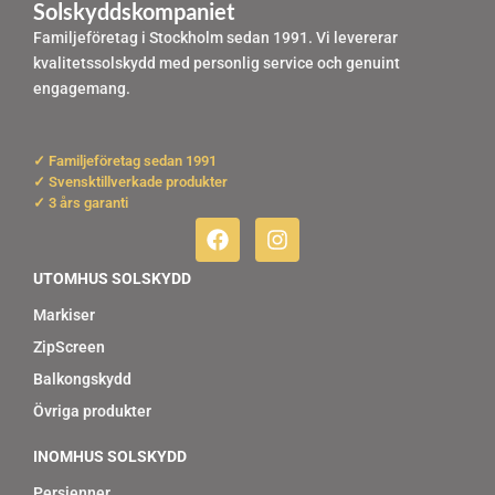
Solskyddskompaniet
Familjeföretag i Stockholm sedan 1991. Vi levererar
kvalitetssolskydd med personlig service och genuint
engagemang.
✓ Familjeföretag sedan 1991
✓ Svensktillverkade produkter
✓ 3 års garanti
F
I
a
n
c
s
UTOMHUS SOLSKYDD
e
t
b
a
Markiser
o
g
ZipScreen
o
r
k
a
Balkongskydd
m
Övriga produkter
INOMHUS SOLSKYDD
Persienner