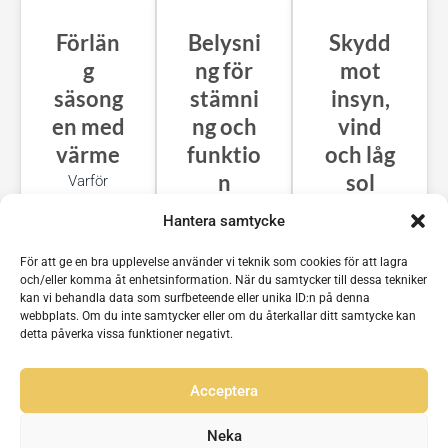
Förlän
Belysni
Skydd
g
ng för
mot
säsong
stämni
insyn,
en med
ng och
vind
värme
funktio
och låg
n
sol
Varför
begränsa
Kompletter
Kompletter
Hantera samtycke
uteplatsen
a din
a din
till
markis
markis
För att ge en bra upplevelse använder vi teknik som cookies för att lagra
sommarm
med LED-
med
och/eller komma åt enhetsinformation. När du samtycker till dessa tekniker
kan vi behandla data som surfbeteende eller unika ID:n på denna
ånaderna?
belysning
sidoskärm
webbplats. Om du inte samtycker eller om du återkallar ditt samtycke kan
Med
och skapa
ar för
detta påverka vissa funktioner negativt.
infravärme
den
maximalt
paneler
perfekta
skydd och
Acceptera
kan du
stämninge
integritet.
njuta av
n för
Neka
uteplatsen