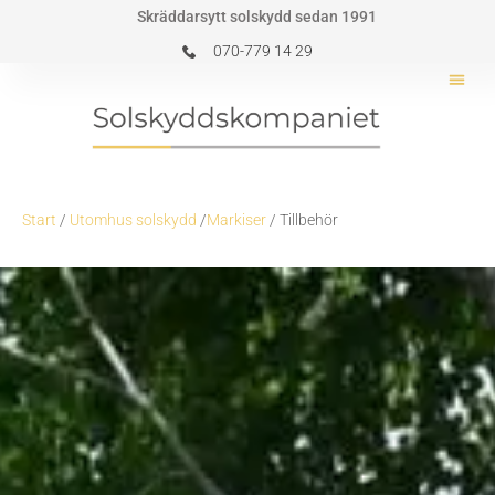
Hoppa
Skräddarsytt solskydd sedan 1991
till
070-779 14 29
innehåll
Start
/
Utomhus solskydd
/
Markiser
/ Tillbehör