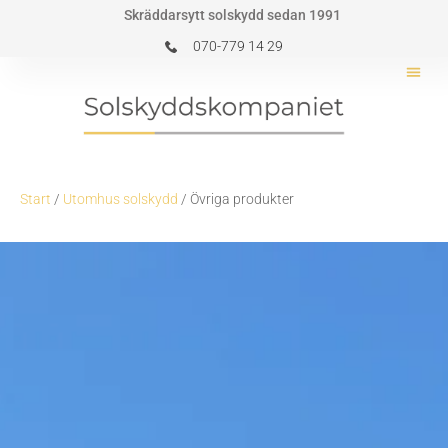
Hoppa
Skräddarsytt solskydd sedan 1991
till
070-779 14 29
innehåll
Start
/
Utomhus solskydd
/ Övriga produkter