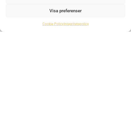
Visa preferenser
Markiser
Dukbyte
Terassmar
&
kiser
Högkvalitativa
Cookie Policy
Integritetspolicy
markiser för
Markisväv
Skapa den
uteplatser,
perfekta
Ge dina
fönster och
uteplatsen
markiser nytt
balkonger
med skugga
liv med
och komfort
kvalitetsväv
från Sandatex
Läs
mer
Läs
mer
Läs
mer
Intresserad?