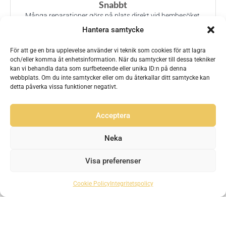
Snabbt
Många reparationer görs på plats direkt vid hembesöket.
Du får ditt solskydd fungerande igen samma dag.
Hantera samtycke
För att ge en bra upplevelse använder vi teknik som cookies för att lagra
och/eller komma åt enhetsinformation. När du samtycker till dessa tekniker
kan vi behandla data som surfbeteende eller unika ID:n på denna
webbplats. Om du inte samtycker eller om du återkallar ditt samtycke kan
Professionellt
detta påverka vissa funktioner negativt.
Vi har lång erfarenhet sedan 1991 av reparationer och
använder kvalitetsdelar som håller länge.
Acceptera
Neka
Visa preferenser
Cookie Policy
Integritetspolicy
Så här fungerar det