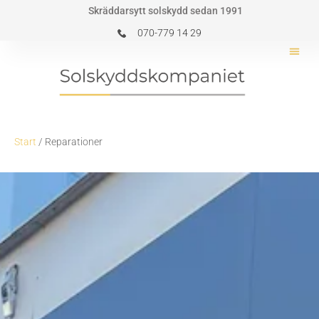
Hoppa
Skräddarsytt solskydd sedan 1991
till
070-779 14 29
innehåll
Start
/ Reparationer