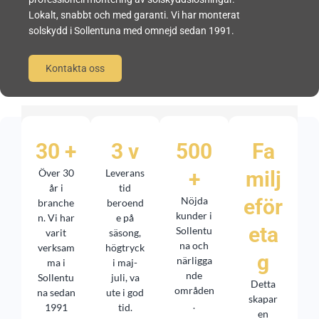
Lokalt, snabbt och med garanti. Vi har monterat
solskydd i Sollentuna med omnejd sedan 1991.
Kontakta oss
30 +
3 v
500
Fa
Över 30
Leverans
+
milj
år i
tid
Nöjda
eför
branche
beroend
kunder i
n. Vi har
e på
eta
Sollentu
varit
säsong,
na och
verksam
högtryck
g
närligga
ma i
i maj-
nde
Sollentu
juli, va
Detta
områden
na sedan
ute i god
skapar
.
1991
tid.
en