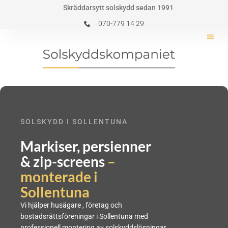
Hoppa
Skräddarsytt solskydd sedan 1991
till
070-779 14 29
innehåll
SOLSKYDD I SOLLENTUNA
Markiser, persienner
& zip-screens
–
monterade i
Sollentuna
Vi hjälper husägare , företag och
bostadsrättsföreningar i Sollentuna med
professionell montering av solskyddslösningar.