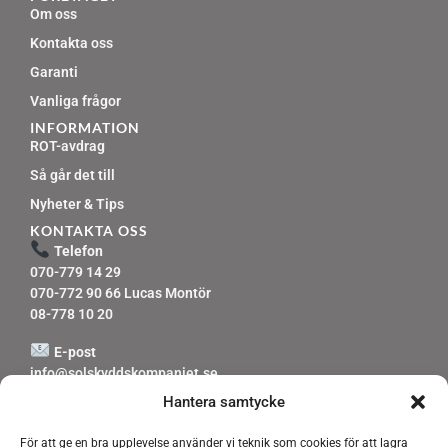
Om oss
Kontakta oss
Garanti
Vanliga frågor
INFORMATION
ROT-avdrag
Så går det till
Nyheter & Tips
KONTAKTA OSS
Telefon
070-779 14 29
070-772 90 66 Lucas Montör
08-778 10 20
E-post
info@solskyddskompaniet.se
Svar inom 24 timmar
Hantera samtycke
Verksamhetsområde
För att ge en bra upplevelse använder vi teknik som cookies för att lagra