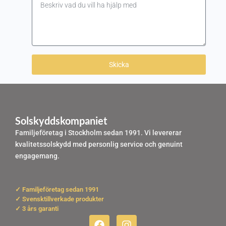
Skicka
Solskyddskompaniet
Familjeföretag i Stockholm sedan 1991. Vi levererar
kvalitetssolskydd med personlig service och genuint
engagemang.
✓ Familjeföretag sedan 1991
✓ Svensktillverkade produkter
✓ 3 års garanti
F
I