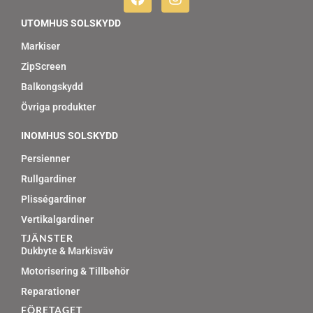
a
n
c
s
UTOMHUS SOLSKYDD
e
t
b
a
Markiser
o
g
ZipScreen
o
r
k
a
Balkongskydd
m
Övriga produkter
INOMHUS SOLSKYDD
Persienner
Rullgardiner
Plisségardiner
Vertikalgardiner
TJÄNSTER
Dukbyte & Markisväv
Motorisering & Tillbehör
Reparationer
FÖRETAGET