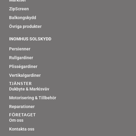
b
a
Markiser
o
g
ZipScreen
o
r
k
a
Balkongskydd
m
Övriga produkter
INOMHUS SOLSKYDD
Persienner
Rullgardiner
Plisségardiner
Vertikalgardiner
TJÄNSTER
Dukbyte & Markisväv
Motorisering & Tillbehör
Reparationer
FÖRETAGET
Om oss
Kontakta oss