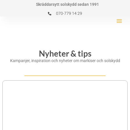
Hoppa
Skräddarsytt solskydd sedan 1991
till
070-779 14 29
innehåll
Utomhus S
Inomhus S
Nyheter & Tips
Nyheter & tips
Kampanjer, inspiration och nyheter om markiser och solskydd
Sida
Sida
Sida