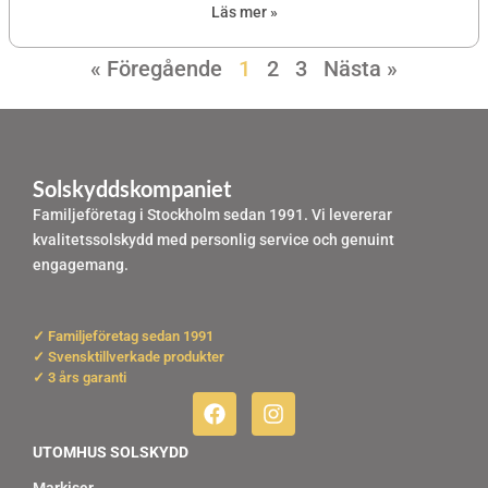
Läs mer »
« Föregående
1
2
3
Nästa »
Solskyddskompaniet
Familjeföretag i Stockholm sedan 1991. Vi levererar
kvalitetssolskydd med personlig service och genuint
engagemang.
✓ Familjeföretag sedan 1991
✓ Svensktillverkade produkter
✓ 3 års garanti
F
I
a
n
c
s
UTOMHUS SOLSKYDD
e
t